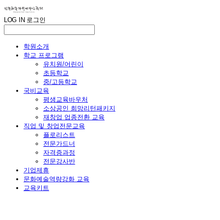
LOG IN
로그인
학원소개
학교 프로그램
유치원/어린이
초등학교
중/고등학교
국비교육
평생교육바우처
소상공인 희망리턴패키지
재창업 업종전환 교육
직업 및 창업전문교육
플로리스트
전문가드너
자격증과정
전문강사반
기업제휴
문화예술역량강화 교육
교육키트