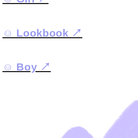
☺︎ Lookbook ↗︎
☺︎ Boy ↗︎