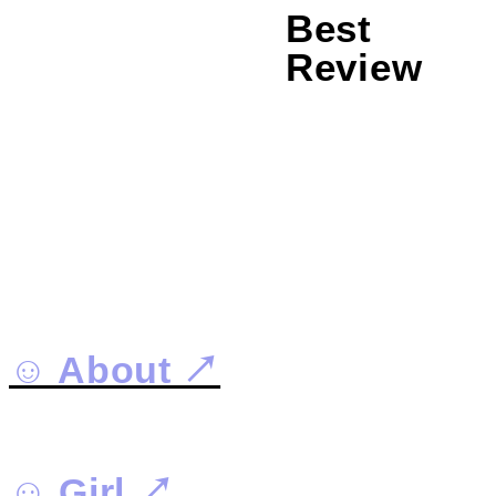
Best
Review
☺︎ About ↗︎
☺︎ Girl ↗︎