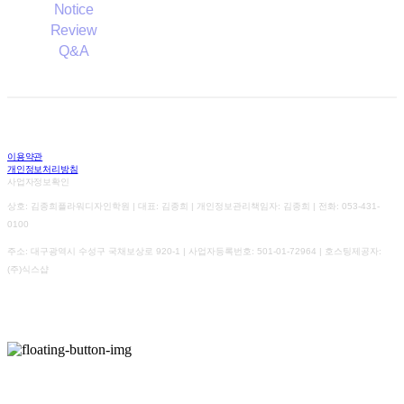
Notice
Review
Q&A
이용약관
개인정보처리방침
사업자정보확인
상호: 김종희플라워디자인학원 | 대표: 김종희 | 개인정보관리책임자: 김종희 | 전화: 053-431-
0100
주소: 대구광역시 수성구 국채보상로 920-1 | 사업자등록번호:
501-01-72964
| 호스팅제공자:
(주)식스샵