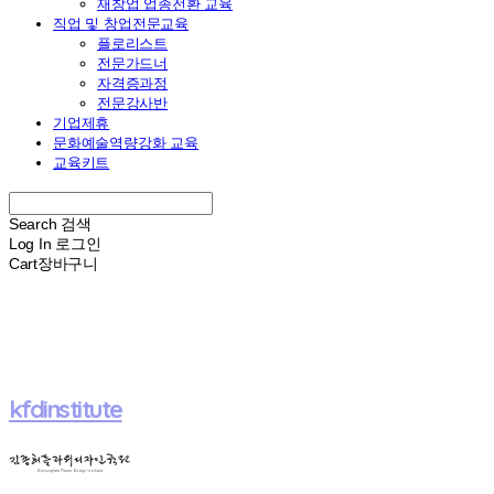
재창업 업종전환 교육
직업 및 창업전문교육
플로리스트
전문가드너
자격증과정
전문강사반
기업제휴
문화예술역량강화 교육
교육키트
Search
검색
Log In
로그인
Cart
장바구니
kfdinstitute