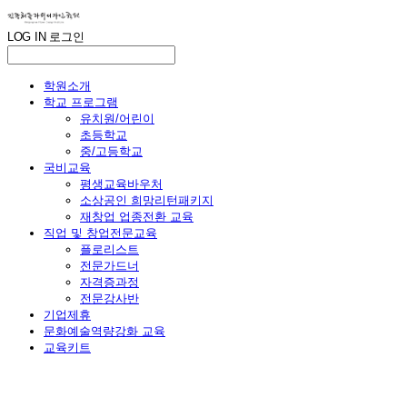
LOG IN
로그인
학원소개
학교 프로그램
유치원/어린이
초등학교
중/고등학교
국비교육
평생교육바우처
소상공인 희망리턴패키지
재창업 업종전환 교육
직업 및 창업전문교육
플로리스트
전문가드너
자격증과정
전문강사반
기업제휴
문화예술역량강화 교육
교육키트