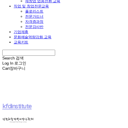
재창업 업종전환 교육
직업 및 창업전문교육
플로리스트
전문가드너
자격증과정
전문강사반
기업제휴
문화예술역량강화 교육
교육키트
Search
검색
Log In
로그인
Cart
장바구니
kfdinstitute