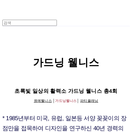
평생교육바우처
가드닝 웰니스
초록빛 일상의 활력소 가드닝 웰니스 총4회
원예웰니스
│
가드닝웰니스
│
파티플래닝
* 1985년부터 미국, 유럽, 일본등 서양 꽂꽂이의 장
점만을 접목하여 디자인을 연구하신 40년 경력의