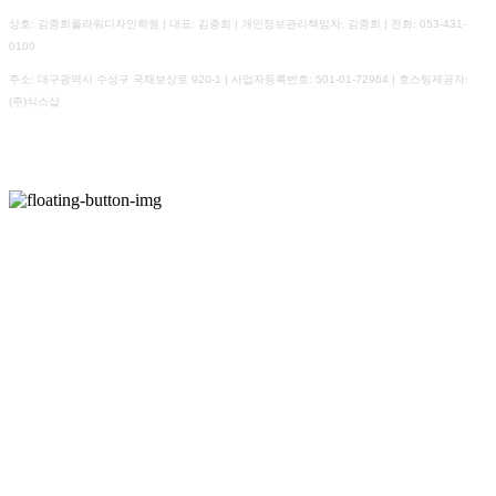
상호: 김종희플라워디자인학원 | 대표: 김종희 | 개인정보관리책임자: 김종희 | 전화: 053-431-
0100
주소: 대구광역시 수성구 국채보상로 920-1 | 사업자등록번호:
501-01-72964
| 호스팅제공자:
(주)식스샵