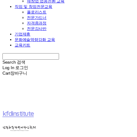
재창업 업종전환 교육
직업 및 창업전문교육
플로리스트
전문가드너
자격증과정
전문강사반
기업제휴
문화예술역량강화 교육
교육키트
Search
검색
Log In
로그인
Cart
장바구니
kfdinstitute