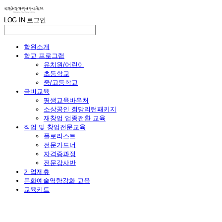
LOG IN
로그인
학원소개
학교 프로그램
유치원/어린이
초등학교
중/고등학교
국비교육
평생교육바우처
소상공인 희망리턴패키지
재창업 업종전환 교육
직업 및 창업전문교육
플로리스트
전문가드너
자격증과정
전문강사반
기업제휴
문화예술역량강화 교육
교육키트