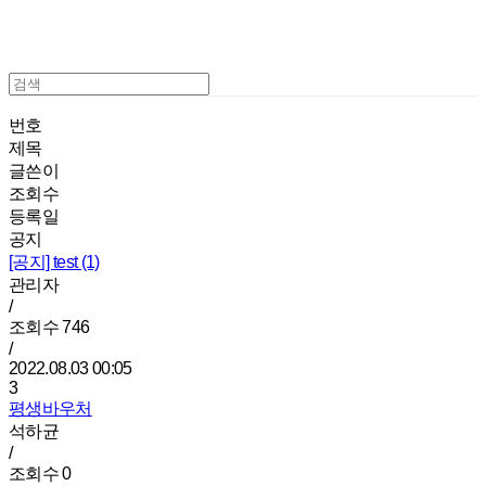
번호
제목
글쓴이
조회수
등록일
공지
[공지]
test (1)
관리자
/
조회수
746
/
2022.08.03 00:05
3
평생바우처
석하균
/
조회수
0